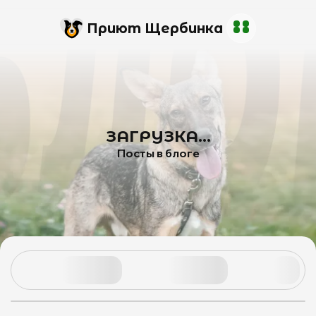
Приют Щербинка
ЗАГРУЗКА...
Посты в блоге
.
.