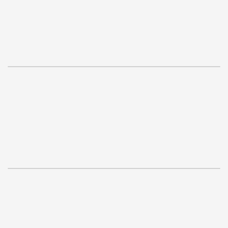
.
.
.
.