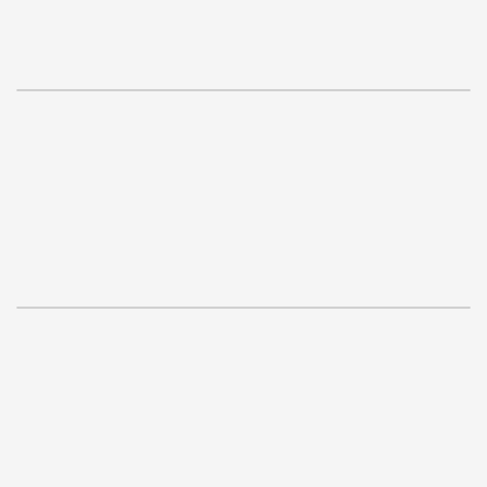
.
.
.
.