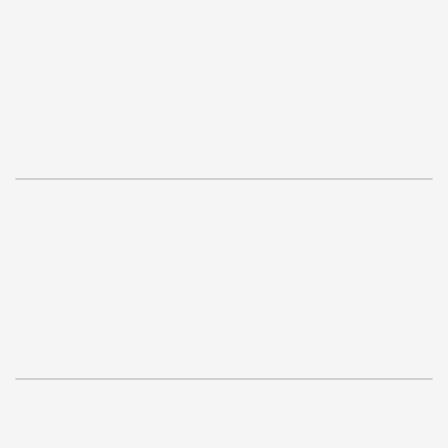
.
.
.
.