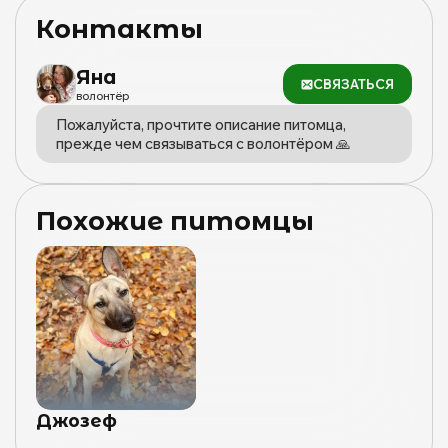
ответственного содержания с ненавязчивым
отслеживанием судьбы по фото. Жильё не должно
Контакты
быть съёмным.
Яна
СВЯЗАТЬСЯ
волонтёр
Пожалуйста, прочтите описание питомца,
прежде чем связываться с волонтёром 🙏
Похожие питомцы
Джозеф