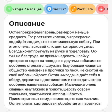
|
m
2 года 7 месяцев
Вес
12 кг
Рост
30 см
Шер
Описание
Остин прекрасный парень, размером меньше
среднего. Его рост ниже колена, он прекрасно
подойдёт людям, кто хочет маленькую собаку. При
этом очень ласковый к людям, которых он узнал.
Всегда хочет прыгнуть на ручки и поцеловать. Ос-
тин, не без труда, но привык надевать шлейку,
прекрасно ходит на поводке, с другими собаками не
особенно стремится дружить. Ему больше нравится
общество человека и прогулки по лесу. Не смотря на
свой небольшой рост, Остин никогда не даёт себя в
обиду, держится с достоинством и готов дать отпор
особенно навязчивым собакам. Мальчишка очень
славный, ему тяжело в приюте, шерсть совсем
0
тоненькая, практически нет под-шёрстка.
Присмотритесь к нему, возможно, это ваш мальчик.
Остин привит, кастрирован, обработан от паразитов,
имеет чип и паспорт.⠀Собака отдаётся по договору