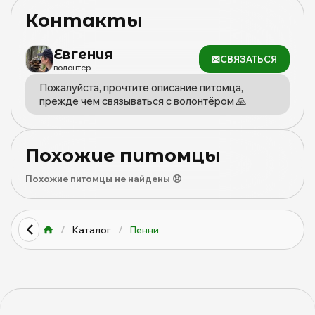
это видно невооружённым глазом. Она про вас."
Контакты
Пенни умеет быть идеальной для тех, кого выбрала.
Евгения
СВЯЗАТЬСЯ
волонтёр
Пожалуйста, прочтите описание питомца,
прежде чем связываться с волонтёром 🙏
Похожие питомцы
Похожие питомцы не найдены 😞
/
Каталог
/
Пенни