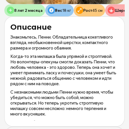
д
б
8 лет 2 месяца
Вес
18 кг
Рост
45 см
Шерст
ж
М
и
Описание
М
о
Знакомьтесь, Пенни. Обладательница кокетливого
|
взгляда, необыкновенной шерстки, компактного
m
размера и огромного обаяния.
0
Когда-то эта милашка была упрямой и строптивой.
Но волонтеры-опекуны смогли доказать Пенни, что
любовь человека - это здорово. Теперь она хочет и
умеет принимать ласку и почесушки, она умеет быть
нежной, радоваться общению с человеком и идти
рядом с ним на поводке.
С незнакомыми людьми Пенни нужно время, чтобы
убедиться, что можно быть собой, можно
открываться. Но теперь укротить строптивую
милашку совсем несложно: немного терпения и
много вкусняшек.
А после не будет границ её преданности и верности
вам. И вы точно не раз услышите от людей: "Она ваша,