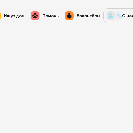
Ищут дом
Помочь
Волонтёры
О на