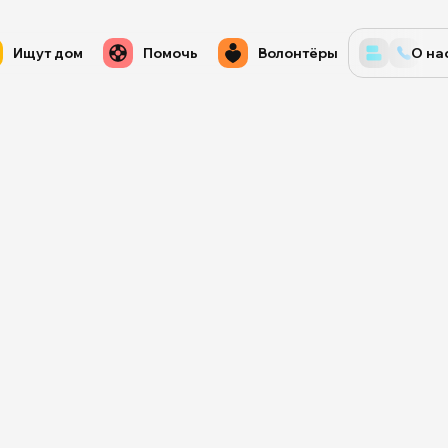
Ищут дом
Помочь
Волонтёры
О на