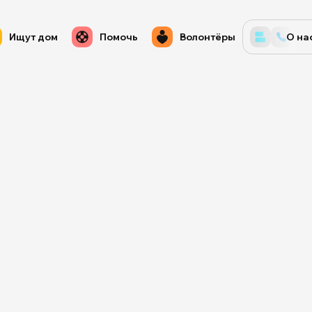
Ищут дом
Помочь
Волонтёры
О на