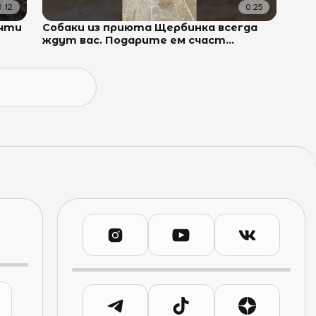
0:12
0:25
очти
Собаки из приюта Щербинка всегда
ждут вас. Подарите ем счаст...