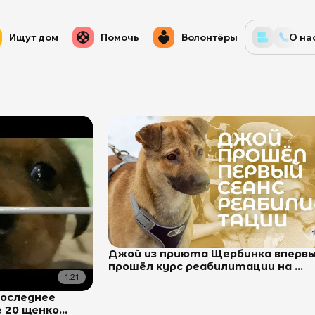
Ищут дом
Помочь
Волонтёры
О на
Джой из приюта Щербинка вперв
прошёл курс реабилитации на ...
1:21
последнее
20 щенко...