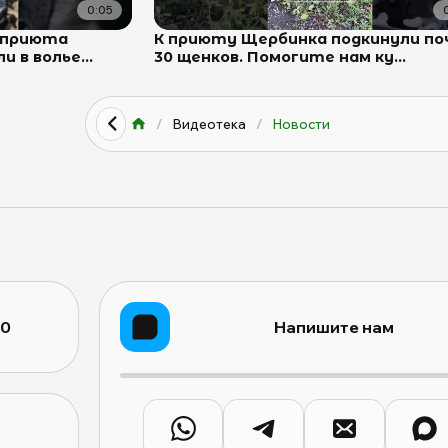
0:05
з приюта
К приюту Щербинка подкинули п
 в волье...
30 щенков. Помогите нам ку...
/
Видеотека
/
Новости
10
Напишите нам