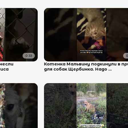
0:33
0
несли
Котенка Мальвину подкинули в п
тиса
для собак Щербинка. Надо ...