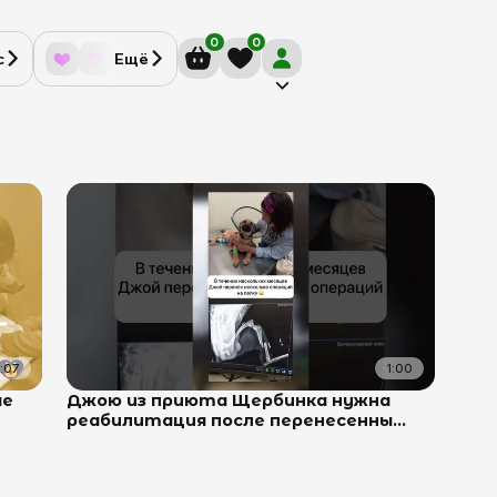
0
0
с
Ещё
1:07
1:00
ые
Джою из приюта Щербинка нужна
реабилитация после перенесенны...