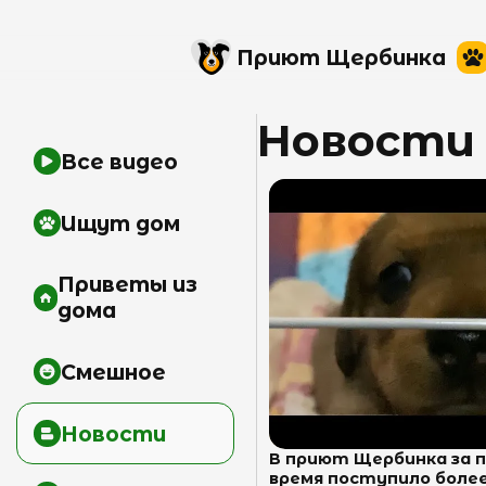
Приют Щербинка
Новости
Все видео
Ищут дом
Приветы из
дома
Смешное
Новости
В приют Щербинка за 
время поступило более 