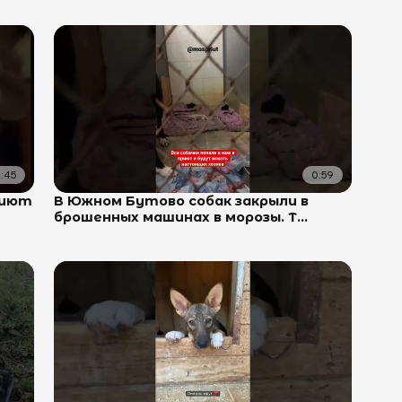
:45
0:59
риют
В Южном Бутово собак закрыли в
брошенных машинах в морозы. Т...