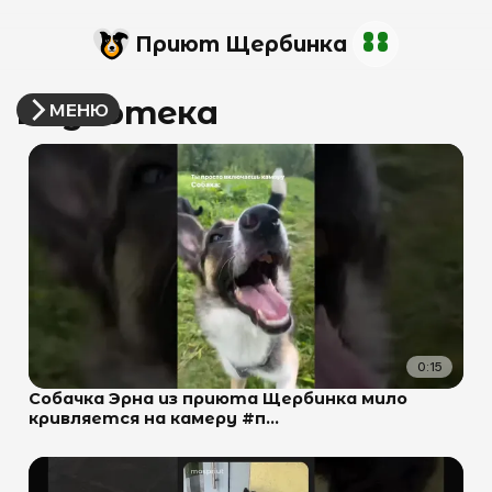
Приют Щербинка
Видеотека
МЕНЮ
0:15
Собачка Эрна из приюта Щербинка мило
кривляется на камеру #п...