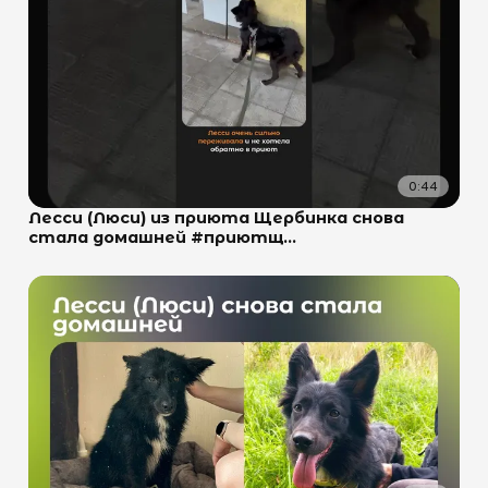
0:44
Лесси (Люси) из приюта Щербинка снова
стала домашней #приютщ...