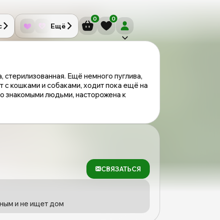
0
0
с
Ещё
а, стерилизованная. Ещё немного пуглива,
т с кошками и собаками, ходит пока ещё на
 со знакомыми людьми, насторожена к
СВЯЗАТЬСЯ
ным и не ищет дом