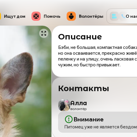
Ищут дом
Помочь
Волонтёры
О на
Описание
Бэби, не большая, компактная собак
но она осваивается, прекрасно живё
пеленку и на улицу, очень ласковая
чужим, но быстро привыкает.
Контакты
Алла
волонтёр
Внимание
СОБАКА
Питомец уже не является бездом
БЭМБИ
из