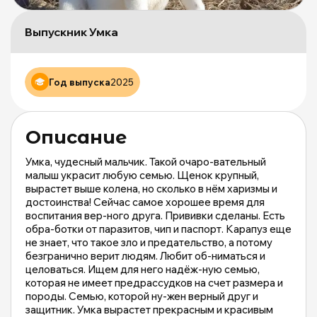
Щ
д
Выпускник Умка
б
ж
М
и
Год выпуска
2025
М
о
|
m
Описание
Умка, чудесный мальчик. Такой очаро-вательный
малыш украсит любую семью. Щенок крупный,
вырастет выше колена, но сколько в нём харизмы и
достоинства! Сейчас самое хорошее время для
воспитания вер-ного друга. Прививки сделаны. Есть
обра-ботки от паразитов, чип и паспорт. Карапуз еще
не знает, что такое зло и предательство, а потому
безгранично верит людям. Любит об-ниматься и
целоваться. Ищем для него надёж-ную семью,
которая не имеет предрассудков на счет размера и
породы. Семью, которой ну-жен верный друг и
защитник. Умка вырастет прекрасным и красивым