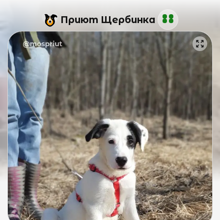
Приют Щербинка
С
У
и
п