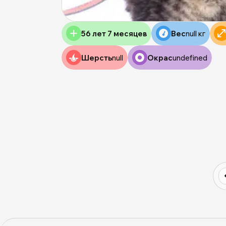
56 лет 7 месяцев
Вес
null кг
Шерсть
null
Окрас
undefined