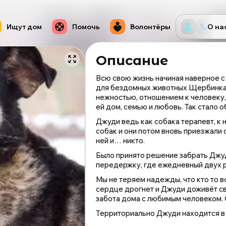
Ищут дом
Помочь
Волонтёры
О на
Описание
Всю свою жизнь начиная наверное с 
для бездомных животных Щербинка, 
нежностью, отношением к человеку, н
ей дом, семью и любовь. Так стало об
Джуди ведь как собака терапевт, к 
собак и они потом вновь приезжали о
ней и… никто.
Было принято решение забрать Джуд
передержку, где ежедневный двух р
СОБАКА
ДЖУДИ
Мы не теряем надежды, что кто то в
из
сердце дрогнет и Джуди доживёт св
приюта
забота дома с любимым человеком. 
Щербинка
Территориально Джуди находится в
для