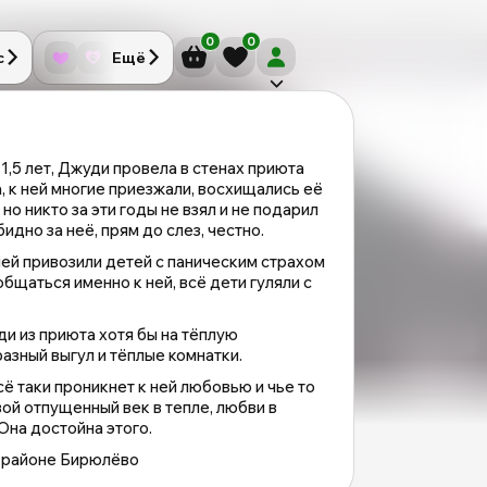
0
0
с
Ещё
1,5 лет, Джуди провела в стенах приюта
к ней многие приезжали, восхищались её
о никто за эти годы не взял и не подарил
идно за неё, прям до слез, честно.
ней привозили детей с паническим страхом
бщаться именно к ней, всё дети гуляли с
и из приюта хотя бы на тёплую
азный выгул и тёплые комнатки.
сё таки проникнет к ней любовью и чье то
ой отпущенный век в тепле, любви в
Она достойна этого.
 районе Бирюлёво