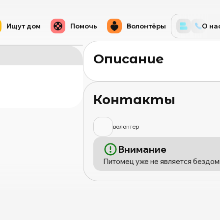
Ищут дом
Помочь
Волонтёры
О на
Описание
Контакты
волонтёр
Внимание
Питомец уже не является бездом