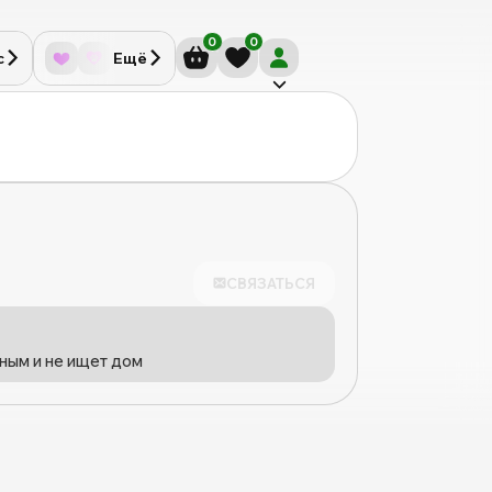
0
0
с
Ещё
СВЯЗАТЬСЯ
ным и не ищет дом