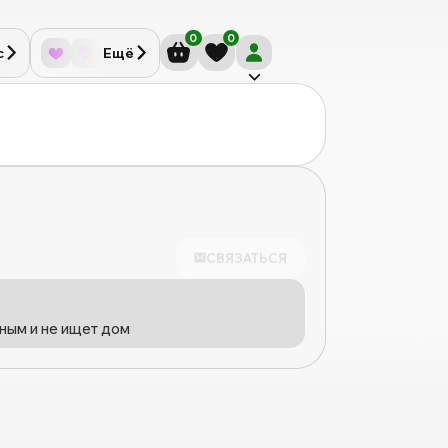
0
0
с
Ещё
СВЯЗАТЬСЯ
ным и не ищет дом