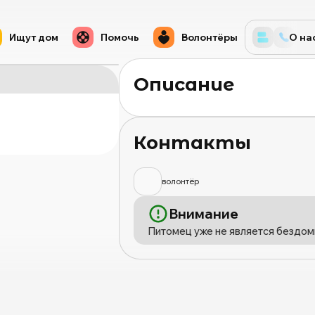
Ищут дом
Помочь
Волонтёры
О на
Описание
Контакты
волонтёр
Внимание
Питомец уже не является бездом