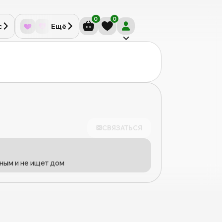
0
0
с
Ещё
СВЯЗАТЬСЯ
ным и не ищет дом