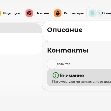
Ищут дом
Помочь
Волонтёры
О на
Описание
Контакты
волонтёр
Внимание
Питомец уже не является бездом