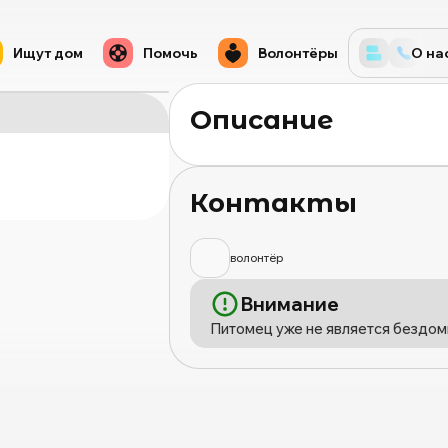
Ищут дом
Помочь
Волонтёры
О на
Описание
Контакты
волонтёр
Внимание
Питомец уже не является бездом