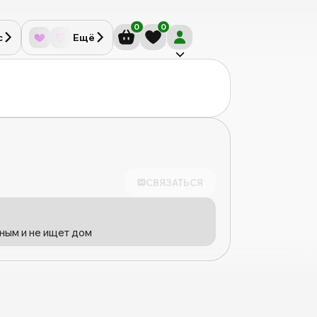
0
0
с
Ещё
СВЯЗАТЬСЯ
ным и не ищет дом