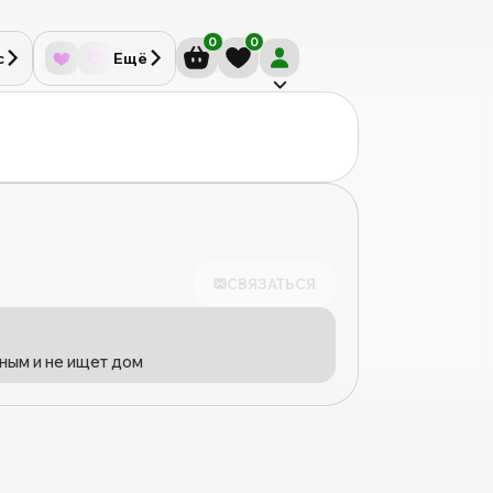
0
0
с
Ещё
СВЯЗАТЬСЯ
ным и не ищет дом