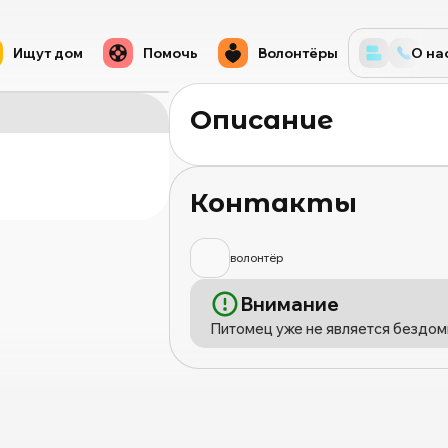
Ищут дом
Помочь
Волонтёры
О на
Описание
Контакты
волонтёр
Внимание
Питомец уже не является бездом