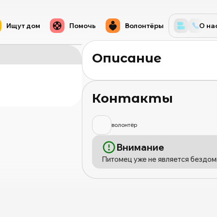
Ищут дом
Помочь
Волонтёры
О на
Описание
Контакты
волонтёр
Внимание
Питомец уже не является бездом