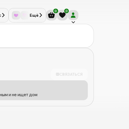
0
0
с
Ещё
СВЯЗАТЬСЯ
ным и не ищет дом