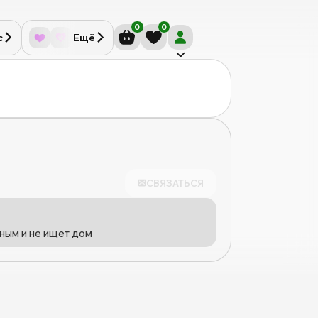
0
0
с
Ещё
СВЯЗАТЬСЯ
ным и не ищет дом