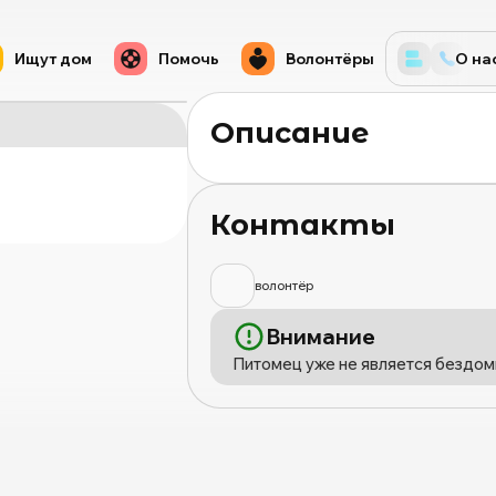
Ищут дом
Помочь
Волонтёры
О на
Описание
Контакты
волонтёр
Внимание
Питомец уже не является бездом