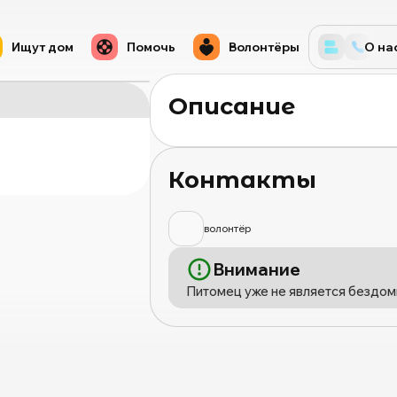
Ищут дом
Помочь
Волонтёры
О на
Описание
Контакты
волонтёр
Внимание
Питомец уже не является бездом