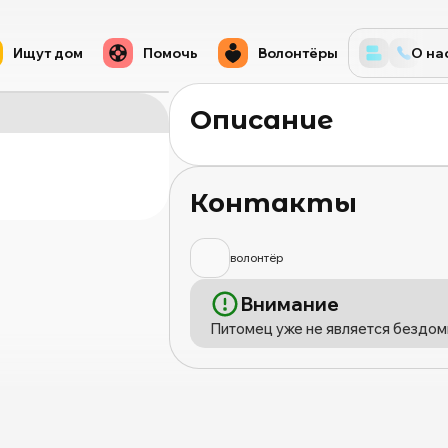
Ищут дом
Помочь
Волонтёры
О на
Описание
Контакты
волонтёр
Внимание
Питомец уже не является бездом