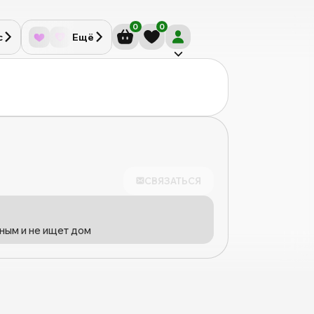
0
0
с
Ещё
СВЯЗАТЬСЯ
ным и не ищет дом