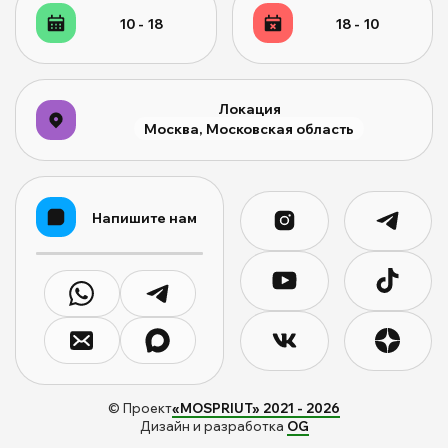
10 - 18
18 - 10
Локация
Москва, Московская область
Напишите нам
© Проект
«MOSPRIUT» 2021 -
2026
Дизайн и разработка
OG