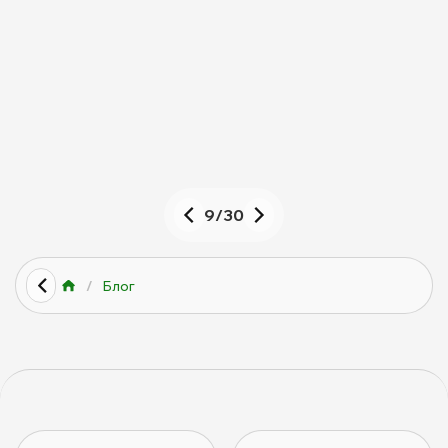
🏠
Ищут дом
9
/
30
/
Блог