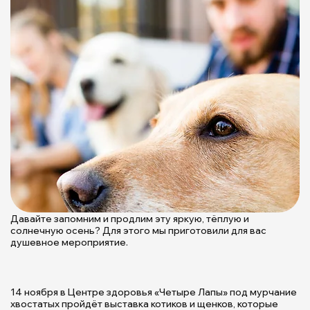
Ф
"
Давайте запомним и продлим эту яркую, тёплую и
к
солнечную осень? Для этого мы приготовили для вас
л
душевное мероприятие.
1
н
п
14 ноября в Центре здоровья «Четыре Лапы» под мурчание
г
хвостатых пройдёт выставка котиков и щенков, которые
н