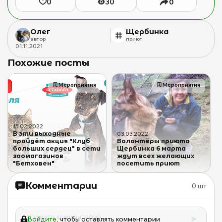
0
30
0
Олег
Щербинка
автор
приют
01
.
11
.
2021
Похожие посты
🗓
Мероприятия
🗓
Мероприятия
15
.
02
.
2022
В эти выходные
03
.
03
.
2022
пройдёт акция "Клуб
Волонтёры приюта
больших сердец" в сети
Щербинка 6 марта
зоомагазинов
ждут всех желающих
"Бетховен"
посетить приют
Комментарии
0
шт
Войдите
, чтобы оставлять комментарии