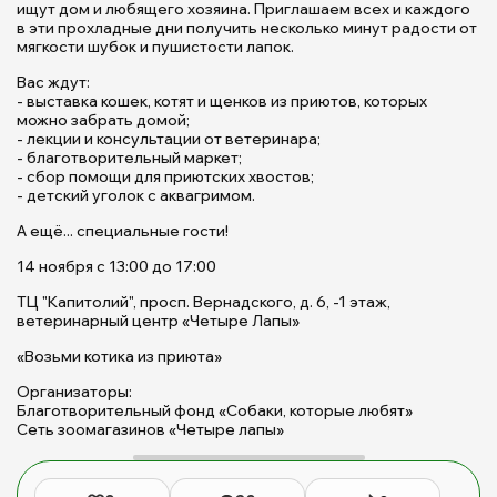
ищут дом и любящего хозяина. Приглашаем всех и каждого
в
в эти прохладные дни получить несколько минут радости от
п
мягкости шубок и пушистости лапок.
|
Вас ждут:
П
- выставка кошек, котят и щенков из приютов, которых
Щ
можно забрать домой;
д
- лекции и консультации от ветеринара;
б
- благотворительный маркет;
ж
- сбор помощи для приютских хвостов;
- детский уголок с аквагримом.
(с
Б
А ещё... специальные гости!
М
Ю
14 ноября с 13:00 до 17:00
ТЦ "Капитолий", просп. Вернадского, д. 6, -1 этаж,
ветеринарный центр «Четыре Лапы»
«Возьми котика из приюта»
Организаторы:
Благотворительный фонд «Собаки, которые любят»
Сеть зоомагазинов «Четыре лапы»