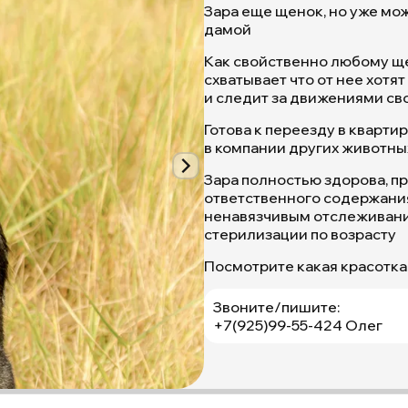
Зара еще щенок, но уже мо
дамой
Как свойственно любому ще
схватывает что от нее хотя
и следит за движениями сво
Готова к переезду в кварти
в компании других животных 
Зара
Зара полностью здорова, пр
-
ответственного содержания 
это
ненавязчивым отслеживани
тот
стерилизации по возрасту
случай,
когда
Посмотрите какая красотка
не
надо
Звоните/пишите:
гадать,
+7(925)99-55-424 Олег
а
просто
любить
и
любоваться