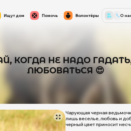
Ищут дом
Помочь
Волонтёры
О на
ЧАЙ, КОГДА НЕ НАДО ГАДАТЬ
ЛЮБОВАТЬСЯ 😍
Чарующая черная ведьмочка
лишь веселье, любовь и доб
черный цвет приносит несч