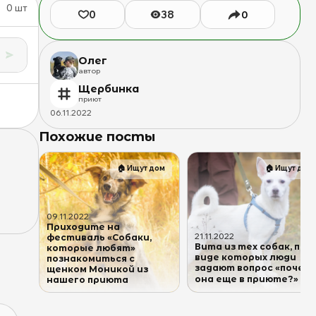
0
шт
😍
0
38
0
|
Приют
Щербинка
Олег
для
автор
бездомных
Щербинка
животных
приют
(собак),
06
.
11
.
2022
Бутово,
Похожие посты
Москва,
ЮЗАО
🏠
Ищут дом
🏠
Ищут дом
09
.
11
.
2022
Приходите на
21
.
11
.
2022
фестиваль «Собаки,
Вита из тех собак, при
которые любят»
виде которых люди
познакомиться с
задают вопрос «почем
щенком Моникой из
она еще в приюте?» 🤷‍♂️
нашего приюта