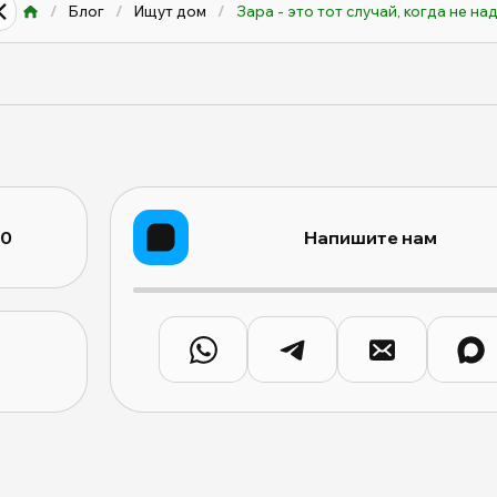
/
Блог
/
Ищут дом
/
Зара - это тот случай, когда не на
10
Напишите нам