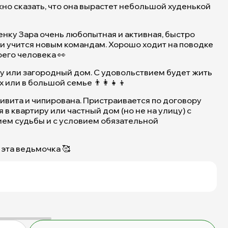
жно сказать, что она вырастет небольшой худенькой
нку Зара очень любопытная и активная, быстро
т и учится новым командам. Хорошо ходит на поводке
его человека 👀
ру или загородный дом. С удовольствием будет жить
или в большой семье 👨‍👩‍👧‍👦
Зара
ивита и чипирована. Пристраивается по договору
-
в квартиру или частный дом (но не на улицу) с
это
ем судьбы и с условием обязательной
тот
случай,
когда
 эта ведьмочка 🥰
не
надо
гадать,
а
просто
любить
и
любоваться