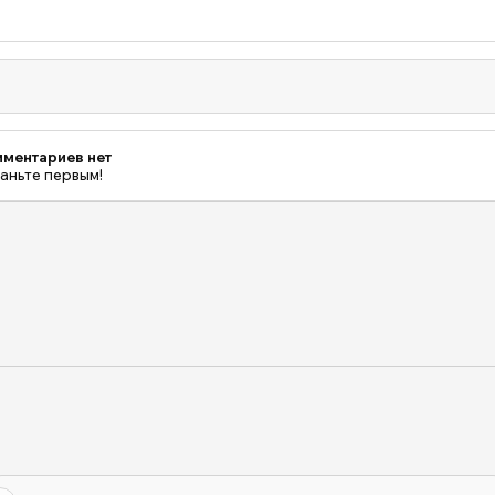
😍
|
Приют
Щербинка
для
бездомных
животных
ментариев нет
(собак),
аньте первым!
Бутово,
Москва,
ЮЗАО