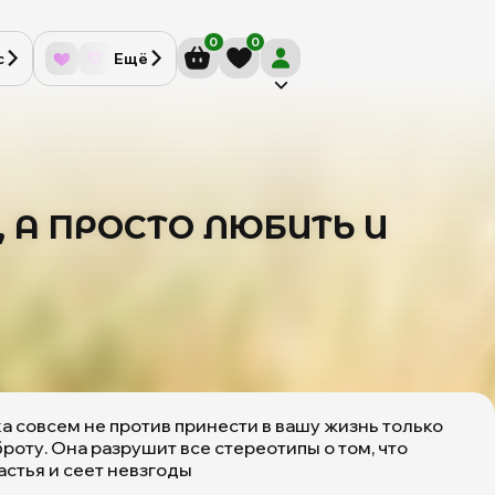
0
0
с
Ещё
, А ПРОСТО ЛЮБИТЬ И
 совсем не против принести в вашу жизнь только
роту. Она разрушит все стереотипы о том, что
астья и сеет невзгоды