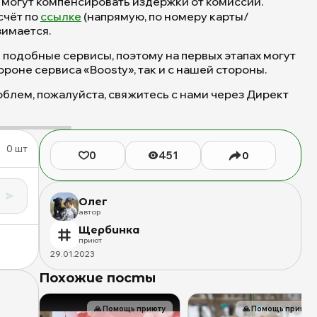
 могут компенсировать издержки от комиссии.
животных
счёт по
ссылке
(напрямую, по номеру карты/
(собак),
зимается.
Бутово,
 подобные сервисы, поэтому на первых этапах могут
Москва,
ороне сервиса «Boosty», так и с нашей стороны.
ЮЗАО
облем, пожалуйста, свяжитесь с нами через Директ
0
шт
0
451
0
Олег
автор
Щербинка
приют
29
.
01
.
2023
Похожие посты
🙏
Помощь приюту
🙏
Помощь приюту