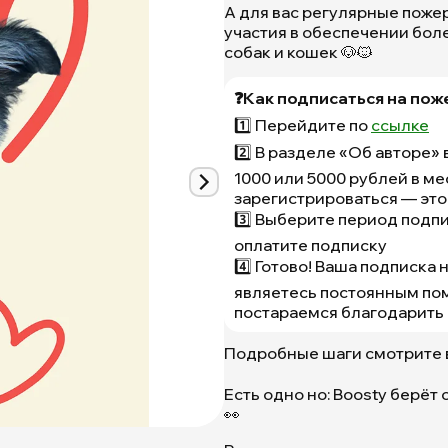
А для вас регулярные поже
участия в обеспечении бо
собак и кошек 🐶🐱
❓Как подписаться на пож
1️⃣ Перейдите по
ссылке
2️⃣ В разделе «Об авторе» 
1000 или 5000 рублей в мес
Мы
зарегистрироваться — это 
запускаем
3️⃣ Выберите период подпи
подписку
оплатите подписку
на
4️⃣ Готово! Ваша подписка
пожертвования
через
являетесь постоянным по
сервис
постараемся благодарить 
Boosty!
🔥
Подробные шаги смотрите в
|
Приют
Есть одно но: Boosty берёт 
Щербинка
👀
для
бездомных