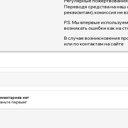
Регулярные пожертвования
животных
Переводя средства на наш 
(собак),
реквизитам), комиссия не в
Бутово,
P.S. Мы впервые используем
Москва,
возникать ошибки как на ст
ЮЗАО
В случае возникновения пр
или по контактам на сайте
ментариев нет
аньте первым!