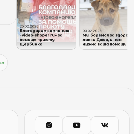
25
.
02
.
2023
Благодарим компанию
03
.
02
.
2023
«video-shoper.ru» за
Мы боремся за здоровь
помощь приюту
лапки Джоя, и нам
Щербинка
нужна ваша помощь 💫
ожертвования через сервис Boosty! 🔥