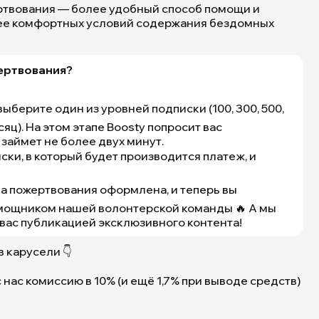
ртвования — более удобный способ помощи и
лее комфортных условий содержания бездомных
ертвования?
выберите один из уровней подписки (100, 300, 500,
яц). На этом этапе Boosty попросит вас
Мы
займет не более двух минут.
запускаем
ски, в который будет производится платеж, и
подписку
на
 на пожертвования оформлена, и теперь вы
пожертвова
через
мощником нашей волонтерской команды 🔥 А мы
сервис
вас публикацией эксклюзивного контента!
Boosty!
🔥
 карусели 👇
|
Приют
с нас комиссию в 10% (и ещё 1,7% при выводе средств)
Щербинка
для
бездомных