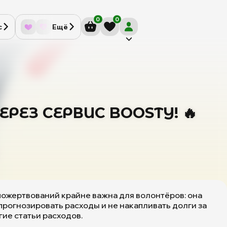
0
0
с
Ещё
ЕЗ СЕРВИС BOOSTY! 🔥
пожертвований крайне важна для волонтёров: она
прогнозировать расходы и не накапливать долги за
ие статьи расходов.