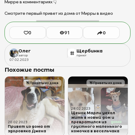
Мирре в комментариях 👇
П
Щ
Смотрите первый привет из дома от Мирры в видео
д
б
ж
0
91
0
(с
Б
М
Олег
Щербинка
Ю
автор
приют
07
.
02
.
2023
Похожие посты
👋
Приветы из дома
👋
Приветы из дома
28
.
02
.
2023
Щенок Марли уехал
жить в новый дом и
превратился из
20
.
02
.
2023
Привет из дома от
грустного маленького
здоровяка Джека
комочка в весельчака