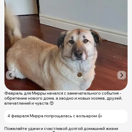
К
М
и
Февраль для Мирры начался с замечательного события -
п
обретение нового дома, а заодно и новых хозяев, друзей,
Щ
впечатлений и чувств 😍
у
ж
4 февраля Мирра попрощалась с вольером 👍
д

Пожелайте удачи и счастливой долгой домашней жизни
|