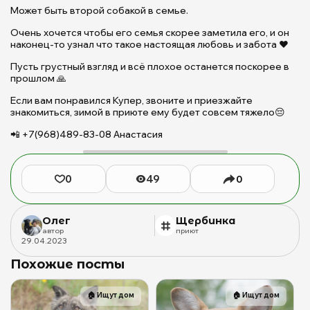
п
Может быть второй собакой в семье.
Щ
Очень хочется чтобы его семья скорее заметила его, и он
|
наконец-то узнал что такое настоящая любовь и забота ❤️
П
Щ
Пусть грустный взгляд и всё плохое останется поскорее в
д
прошлом 🙏
б
Если вам понравился Купер, звоните и приезжайте
ж
знакомиться, зимой в приюте ему будет совсем тяжело😔
(с
Б
📲 +7(968)489-83-08 Анастасия
М
Ю
0
49
0
Олег
Щербинка
автор
приют
29
.
04
.
2023
Похожие посты
🏠
Ищут дом
🏠
Ищут дом