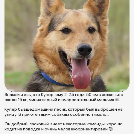
Знакомьтесь, это Купер, ему 2-2.5 года, 50 см в холке, вес
З
около 15 кг, миниатюрный и очаровательный мальчик 🐶
с
м
Купер бывшедомашний пёсик, который был выброшен на
и
улицу. В приюте таким собакам особенно тяжело...
о
Он добрый, ласковый, знает некоторые команды, хорошо
К
ходит на поводке и очень человекоориентирован 🥰
и