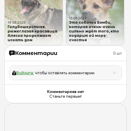
13
.
05
.
2023
Это собачка Бэмби,
19
.
05
.
2023
Голубошерстная,
которая очень-очень
рыжеглазая красавица
сильно ждёт того, кто
Аляска продолжает
подарит ей море
искать дом
счастья
Комментарии
0
шт
Войдите
, чтобы оставлять комментарии
Комментариев нет
Станьте первым!