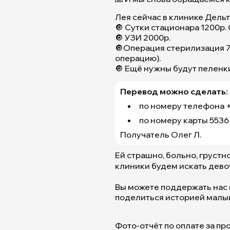
Бутово,
Лея сейчас в клинике Дельт
Москва,
🔘 Сутки стационара 1200р.
ЮЗАО
🔘 УЗИ 2000р.
🔘Операция стерилизация 7
операцию).
🔘 Ещё нужны будут пеленки
Перевод можно сделать:
по номеру телефона +
по номеру карты 5536
Получатель Олег Л.
Ей страшно, больно, грустн
клиники будем искать дево
Вы можете поддержать нас 
поделиться историей малы
Фото-отчёт по оплате за п