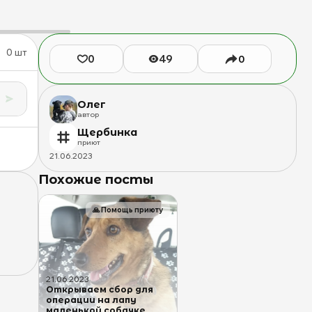
0
шт
0
49
0
Олег
автор
Щербинка
приют
21
.
06
.
2023
Похожие посты
🙏
Помощь приюту
21
.
06
.
2023
Открываем сбор для
операции на лапу
маленькой собачке