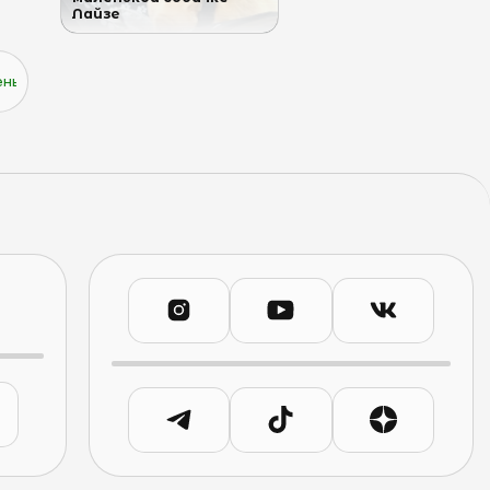
Лайзе
нькую собачку Лею 🙏