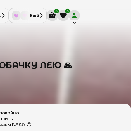
0
0
с
Ещё
ОБАЧКУ ЛЕЮ 🙏
спокойно.
олить.
маем КАК!? 😣