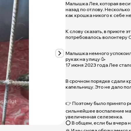
Малышка Лея, которая весит
назад по отлову. Несколько
как крошка никого к себе н
К слову сказать, в приюте 
потребовалось волонтеру Ол
Малышка немного успокоила
Помогите
руках на улицу 🥳
нам
17 июня 2023 года Лее стало 
вылечить
маленькую
собачку
В срочном порядке сдали к
Лею
капельницу. Это не дало п
🙏
|
Приют
👉 Поэтому было принято р
Щербинка
сильнейшее воспаление мат
для
увеличенная селезенка.
бездомных
⭕️ В общем, если бы вчера 
животных
🙏 И мы снова обращаемся к
(собак),