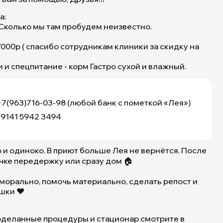
Бутово,
а:
Москва,
 Сколько мы там пробудем неизвестно.
ЮЗАО
000р ( спасибо сотрудникам клиники за скидку на
 и спецпитание - корм Гастро сухой и влажный.
7(963)716-03-98 (любой банк с пометкой «Лея»)
 9141 5942 3494
о и одиноко. В приют больше Лея не вернётся. После
чке передержку или сразу дом 🏠
морально, помочь материально, сделать репост и
шки ❤️
роделанные процедуры и стационар смотрите в