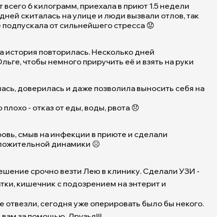
 всего 6 килограмм, приехала в приют 1.5 недели
 дней скиталась на улице и люди вызвали отлов, так
е подпускала от сильнейшего стресса 😟
эта история повторилась. Несколько дней
ьге, чтобы немного приручить её и взять на руки
сь, доверилась и даже позволила выносить себя на
Помогите
нам
плохо - отказ от еды, воды, рвота 😞
вылечить
маленькую
собачку
ровь, смыв на инфекции в приюте и сделали
Лею
оложительной динамики ☹️
🙏
|
Приют
ешение срочно везти Лею в клинику. Сделали УЗИ -
Щербинка
ки, кишечник с подозрением на энтерит и
для
бездомных
не отвезли, сегодня уже оперировать было бы некого.
животных
 вам за помощью, Друзья!!!
(собак),