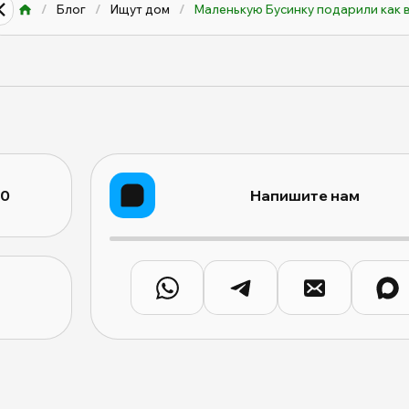
/
Блог
/
Ищут дом
/
Маленькую Бусинку подарили как 
10
Напишите нам