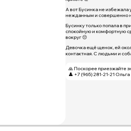
А вот Бусинка не избежала 
нежданным и совершенно 
Бусинку только попала в пр
спокойную и комфортную ср
вокруг 😔
Девочка ещё щенок, ей окол
контактная. С людьми и соб
🙏 Поскорее приезжайте з
👤 +7 (965) 281-21-21 Ольга