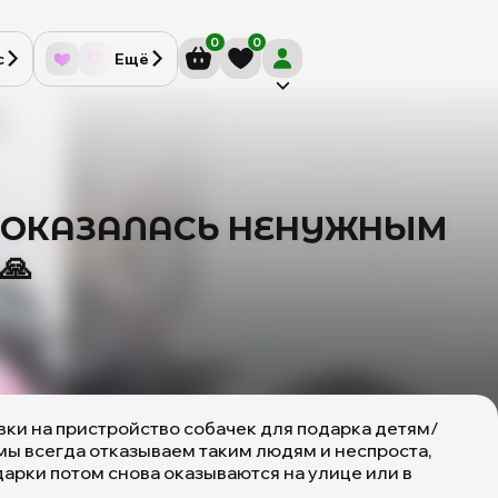
0
0
с
Ещё
А ОКАЗАЛАСЬ НЕНУЖНЫМ
🙏
вки на пристройство собачек для подарка детям/
ы всегда отказываем таким людям и неспроста,
дарки потом снова оказываются на улице или в