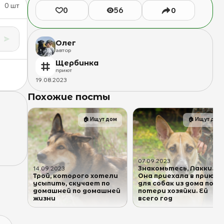
0
шт
0
56
0
Олег
автор
Щербинка
приют
19
.
08
.
2023
Похожие посты
🏠
Ищут дом
🏠
Ищут дом
07
.
09
.
2023
Знакомьтесь, Лакки.
14
.
09
.
2023
Трой, которого хотели
Она приехала в приют
усыпить, скучает по
для собак из дома посл
домашней по домашней
потери хозяйки. Ей
жизни
всего год