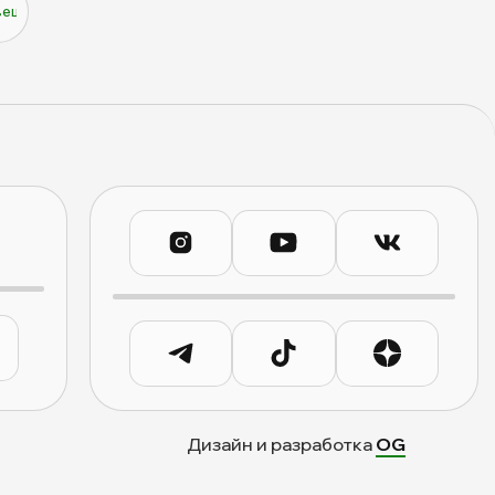
вещь и она оказалась ненужным подарком 😢 Ищем ей дом 🙏
Дизайн и разработка
OG