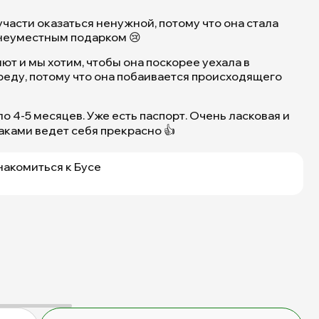
участи оказаться ненужной, потому что она стала
неуместным подарком 😢
иют и мы хотим, чтобы она поскорее уехала в
еду, потому что она побаивается происходящего
о 4-5 месяцев. Уже есть паспорт. Очень ласковая и
аками ведет себя прекрасно 👍
накомиться к Бусе