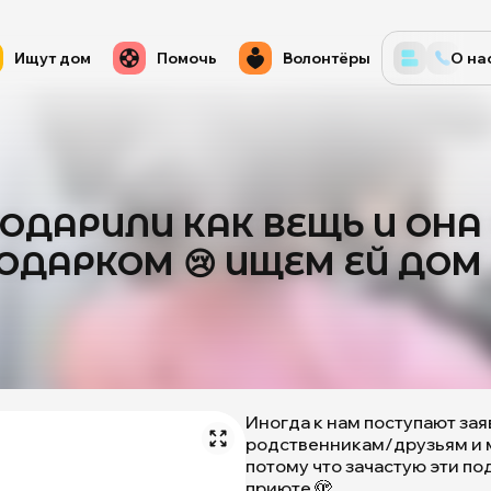
Ищут дом
Помочь
Волонтёры
О на
ОДАРИЛИ КАК ВЕЩЬ И ОН
ОДАРКОМ 😢 ИЩЕМ ЕЙ ДОМ 
Иногда к нам поступают зая
родственникам/друзьям и м
потому что зачастую эти по
приюте 🫣