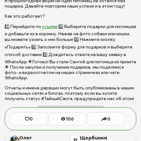
В прошлогодней акции ни один питомец не остался без
С
подарка. Давайте повторим наши успехи и в этом году!
С
д
Как это работает?
п
1️⃣ Перейдите по
ссылке
2️⃣ Выберите подарки для питомцев
и
и добавьте их в корзину. Нажав на фото собаки или кошки,
п
вы можете узнать о них больше 3️⃣ Нажмите кнопку
|
П
«Подарить» 4️⃣ Заполните форму для подарков и выберите
Щ
способ доставки 5️⃣ Дождитесь ответа на вашу заявку в
д
WhatsApp 🌟Готово! Вы стали Сантой для питомца из приюта
б
🌟 После закупки и получения подарков, мы поделимся
ж
фото- и видеоотчетом на наших страничках или чате
WhatsApp.
(с
Б
Отчеты и имена дарящих могут быть опубликованы в наших
М
социальных сетях и блогах, поэтому если вы хотите
Ю
получить статус #ТайныйСанта, предупредите нас об этом!
0
106
0
Олег
Щербинка