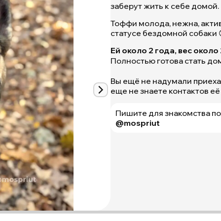
заберут жить к себе домой.
Тоффи молода, нежна, актив
статусе бездомной собаки 
Ей около 2 года, вес около 
Полностью готова стать до
Вы ещё не надумали приехат
еще не знаете контактов её
Тоффи
из
приюта
Пишите для знакомства п
для
@mospriut
собак
Щербинка
как-
будто
только
что
посетила
салон
красоты
для