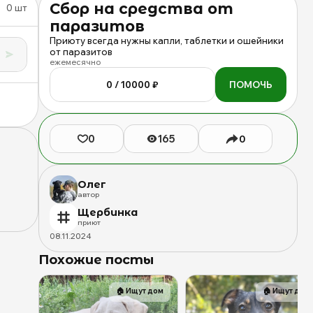
Сбор на средства от
0
шт
того,
паразитов
чтобы
быстрее
Приюту всегда нужны капли, таблетки и ошейники
от паразитов
найти
ежемесячно
дом
🥰
0 / 10000 ₽
ПОМОЧЬ
|
Приют
Щербинка
0
165
для
0
бездомных
животных
(собак),
Олег
Бутово,
автор
Москва,
Щербинка
ЮЗАО
приют
08
.
11
.
2024
Похожие посты
🏠
Ищут дом
🏠
Ищут дом