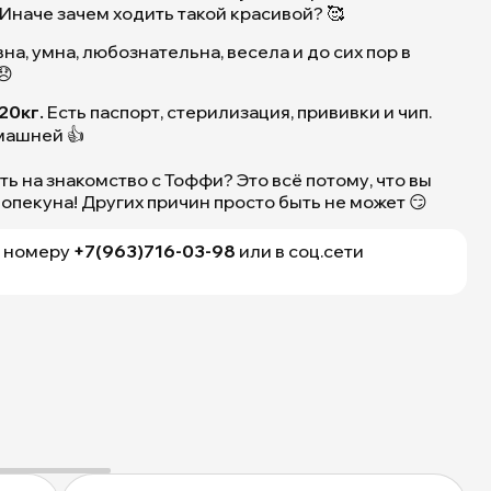
 Иначе зачем ходить такой красивой? 🥰
на, умна, любознательна, весела и до сих пор в
😞
20кг.
Есть паспорт, стерилизация, прививки и чип.
машней 👍
ь на знакомство с Тоффи? Это всё потому, что вы
 опекуна! Других причин просто быть не может 😏
Тоффи
из
приюта
о номеру
+7(963)716-03-98
или в соц.сети
для
собак
Щербинка
как-
будто
только
что
посетила
салон
красоты
для