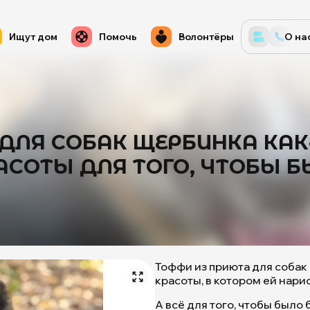
Ищут дом
Помочь
Волонтёры
О на
ДЛЯ СОБАК ЩЕРБИНКА КАК
СОТЫ ДЛЯ ТОГО, ЧТОБЫ Б
Тоффи из приюта для собак
красоты, в котором ей нари
А всё для того, чтобы было