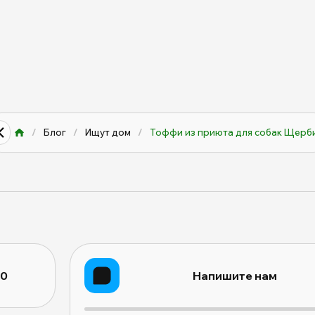
/
Блог
/
Ищут дом
/
Тоффи из приюта для собак Щербин
10
Напишите нам