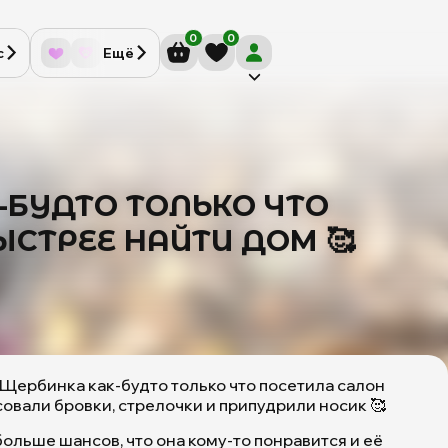
0
0
с
Ещё
-БУДТО ТОЛЬКО ЧТО
ЫСТРЕЕ НАЙТИ ДОМ 🥰
 Щербинка как-будто только что посетила салон
совали бровки, стрелочки и припудрили носик 🥰
 больше шансов, что она кому-то понравится и её