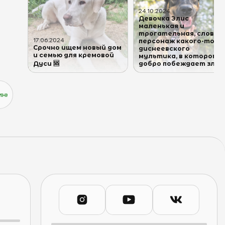
24
.
10
.
2024
Девочка Элис
маленькая и
трогательная, словно
17
.
06
.
2024
персонаж какого-то
Срочно ищем новый дом
диснеевского
и семью для кремовой
мультика, в котором
Дуси 🆘
добро побеждает зло 
ка как-будто только что посетила салон красоты для того, чтобы