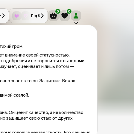
0
0
с
Ещё
тихий гром.
ет внимание своей статусностью,
т одобрения и не торопится с выводами.
 изучает, оценивает и лишь потом —
очно знает, кто он: Защитник. Вожак.
шимой скалой.
ив. Он ценит качество, а не количество
 но защищает свою стаю от других
СОБАКА
сломя голову в неизвестность. Его решения