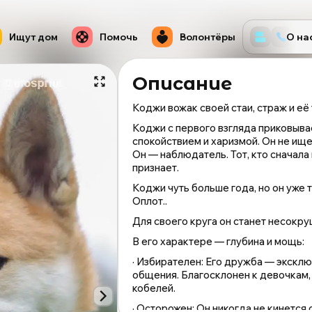
Ищут дом
Помочь
Волонтёры
О на
Описание
Коджи вожак своей стаи, страж и её 
Коджи с первого взгляда приковыва
спокойствием и харизмой. Он не ище
Он — наблюдатель. Тот, кто сначала
признает.
Коджи чуть больше года, но он уже т
Оплот..
Для своего круга он станет несокру
В его характере — глубина и мощь:
· Избирателен: Его дружба — эксклюз
общения. Благосклонен к девочкам,
кобелей.
СОБАКА
· Осторожен: Он никогда не кинется 