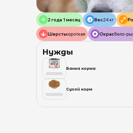
2 года 1 месяц
Вес
24 кг
Р
Шерсть
короткая
Окрас
бело-ры
Нужды
Банка корма
Сухой корм
0