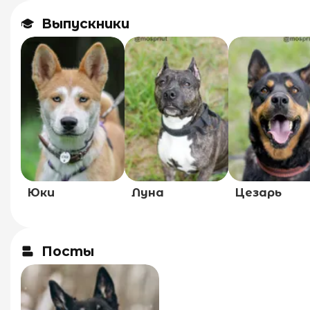
Выпускники
Юки
Луна
Цезарь
Посты