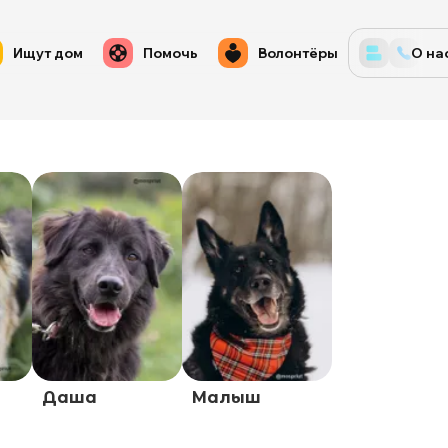
Ищут дом
Помочь
Волонтёры
О на
Даша
Малыш