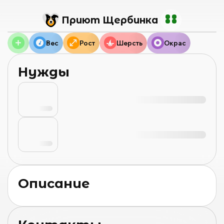
Приют Щербинка
Вес
Рост
Шерсть
Окрас
Нужды
Описание