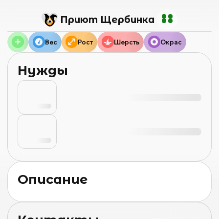
Приют Щербинка
Вес
Рост
Шерсть
Окрас
Нужды
Описание