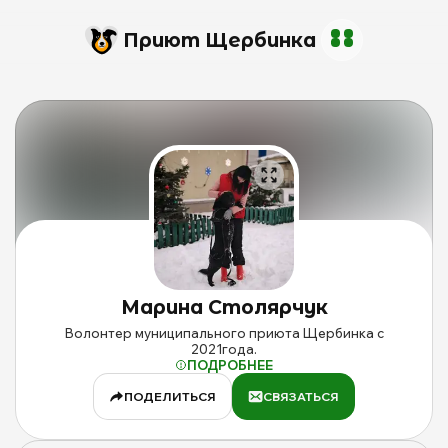
Приют Щербинка
И
п
М
Изображение
С
профиля
н
Марина
с
Столярчук
Марина
Столярчук
m
на
сайте
Волонтер муниципального приюта Щербинка с
mospriut
2021года.
ПОДРОБНЕЕ
ПОДЕЛИТЬСЯ
СВЯЗАТЬСЯ