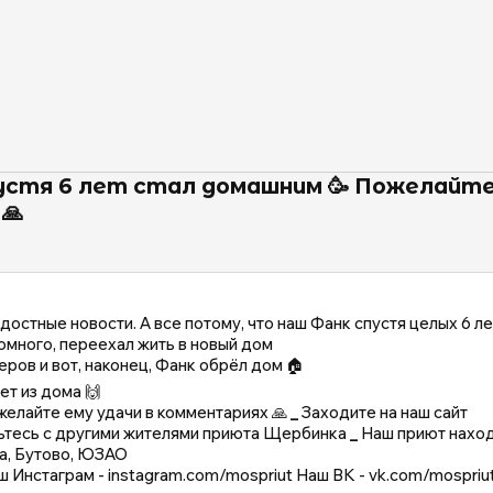
устя 6 лет стал домашним 🥳 Пожелайте
🙏
остные новости. А все потому, что наш Фанк спустя целых 6 ле
омного, переехал жить в новый дом
ров и вот, наконец, Фанк обрёл дом 🏠
т из дома 🙌
желайте ему удачи в комментариях 🙏
_
Заходите на наш сайт
мьтесь с другими жителями приюта Щербинка
_
Наш приют наход
а, Бутово, ЮЗАО
ш Инстаграм - instagram.com/mospriut Наш ВК - vk.com/mospriu