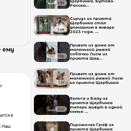
Щербинка, Бутово.
0:53
Расска...
Сириус из приюта
Щербинка стал
домашним в январе
1:48
2023 года. ...
Привет из дома от
 ему
маленькой рыжей
собачки Лисы из
1:00
приюта Щер...
Привет из дома от
маленькой рыжей Лисы
1:31
из приюта Щербинка
т
Хельга и Балу из
приюта Щербинка
теперь живут в одной
1:01
семье ...
ится в
Пирожочек Граф из
t Наш
приюта Щербинка