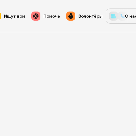
Ищут дом
Помочь
Волонтёры
О на