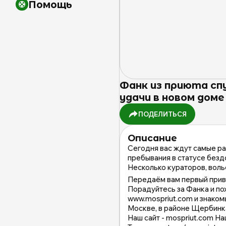
Помощь
Фанк из приюта сп
удачи в новом доме 
ПОДЕЛИТЬСЯ
Описание
Сегодня вас ждут самые рад
пребывания в статусе безд
Несколько кураторов, волье
Передаём вам первый приве
Порадуйтесь за Фанка и по
www.mospriut.com и знако
Москве, в районе Щербинк
Наш сайт - mospriut.com На