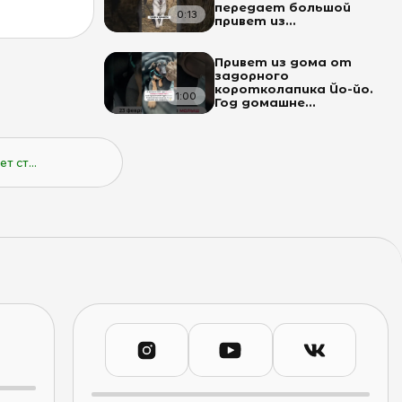
передает большой
0:13
привет из...
Привет из дома от
задорного
коротколапика Йо-йо.
1:00
Год домашне...
т ст...