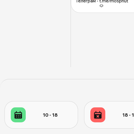
Телеграм - t.me/mospriut
          🐶
10 - 18
18 - 