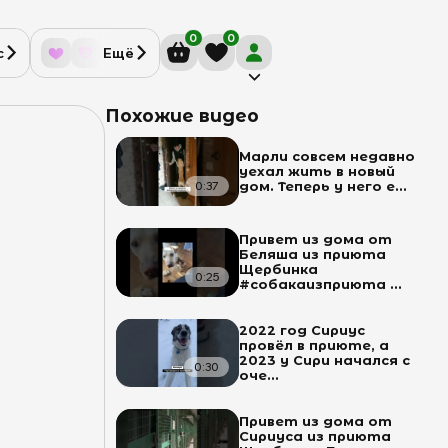
0
0
с
Ещё
Похожие видео
Марли совсем недавно
уехал жить в новый
0:37
дом. Теперь у него е...
Привет из дома от
Беляша из приюта
Щербинка
0:25
#собакаизприюта ...
2022 год Сириус
провёл в приюте, а
2023 у Сири начался с
0:30
оче...
Привет из дома от
Сириуса из приюта