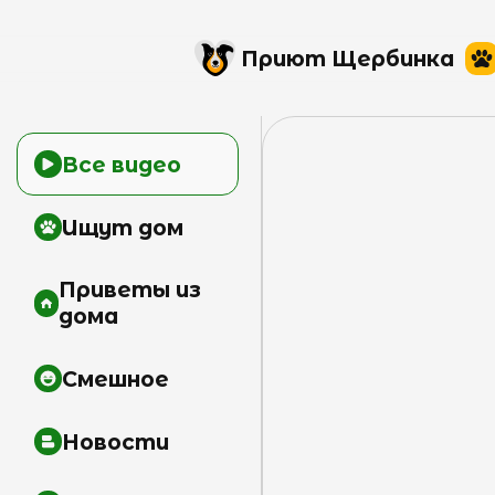
Приют Щербинка
Все видео
Ищут дом
Приветы из
дома
Смешное
Новости