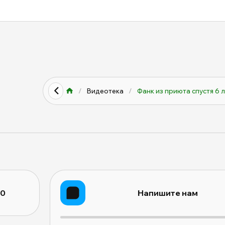
/
Видеотека
/
Фанк из приюта спустя 6 ле
10
Напишите нам