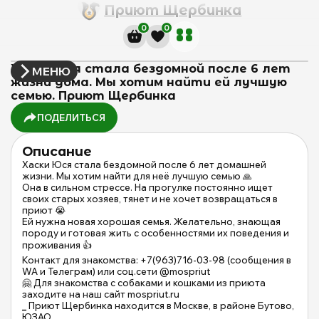
Приют Щербинка
0
0
Хаски Юся стала бездомной после 6 лет
МЕНЮ
жизни дома. Мы хотим найти ей лучшую
семью. Приют Щербинка
ПОДЕЛИТЬСЯ
Описание
Хаски Юся стала бездомной после 6 лет домашней
жизни. Мы хотим найти для неё лучшую семью 🙏
Она в сильном стрессе. На прогулке постоянно ищет
своих старых хозяев, тянет и не хочет возвращаться в
приют 😭
Ей нужна новая хорошая семья. Желательно, знающая
породу и готовая жить с особенностями их поведения и
проживания 👍
Контакт для знакомства: +7(963)716-03-98 (сообщения в
WA и Телеграм) или соц.сети @mospriut
🤗 Для знакомства с собаками и кошками из приюта
заходите на наш сайт mospriut.ru
_
Приют Щербинка находится в Москве, в районе Бутово,
ЮЗАО