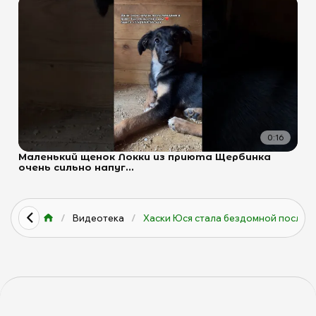
0:16
Маленький щенок Локки из приюта Щербинка
очень сильно напуг...
/
Видеотека
/
Хаски Юся стала бездомной посл...