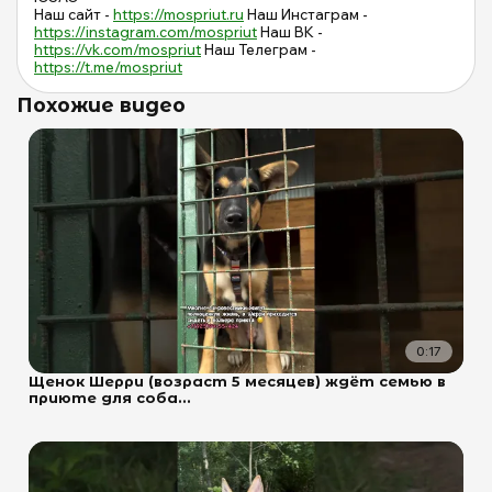
Наш сайт -
https://mospriut.ru
Наш Инстаграм -
https://instagram.com/mospriut
Наш ВК -
https://vk.com/mospriut
Наш Телеграм -
https://t.me/mospriut
Похожие видео
0:17
Щенок Шерри (возраст 5 месяцев) ждёт семью в
приюте для соба...