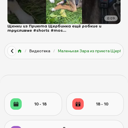
0:09
Щенки из Приюта Щербинка ещё робкие и
трусливые #shorts #mos...
/
Видеотека
/
Маленькая Зара из приюта Щерби...
10 - 18
18 - 10