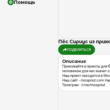
Помощь
Пёс Сириус из при
ПОДЕЛИТЬСЯ
Описание
Приезжайте в приюты для б
человеком для них значит о
Наш приют находится в Мо
Наш сайт - mospriut.com На
Телеграм - t.me/mospriut