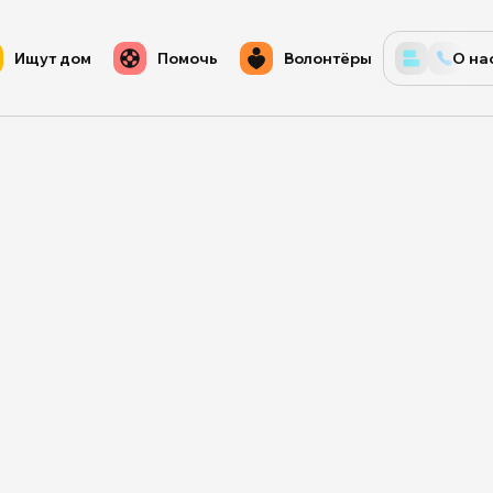
Ищут дом
Помочь
Волонтёры
О на