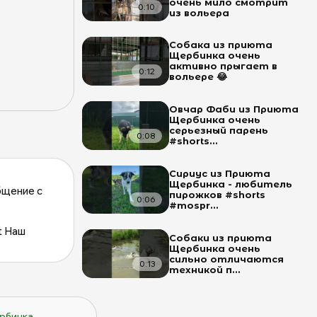
очень мило смотрит
0:10
из вольера
Собака из приюта
Щербинка очень
активно прыгает в
0:12
вольере 😂
Овчар Фаби из Приюта
Щербинка очень
серьезный парень
0:08
#shorts...
Сириус из Приюта
Щербинка - любитель
бщение с
пирожков #shorts
0:06
#mospr...
t Наш
Собаки из приюта
Щербинка очень
сильно отличаются
0:13
техникой п...
бинка ...