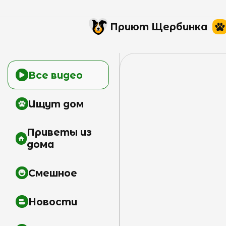
Приют Щербинка
Все видео
Ищут дом
Приветы из
дома
Смешное
Новости