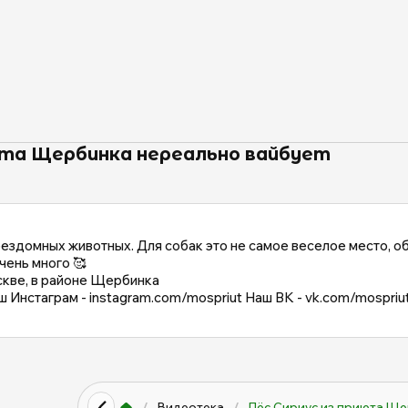
юта Щербинка нереально вайбует
ездомных животных. Для собак это не самое веселое место, о
чень много 🥰
скве, в районе Щербинка
ш Инстаграм - instagram.com/mospriut Наш ВК - vk.com/mospriu
/
Видеотека
/
Пёс Сириус из приюта Щер