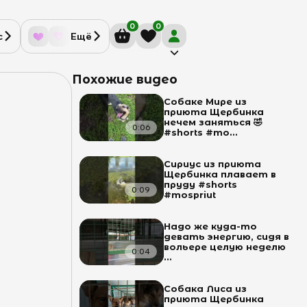
0
0
с
Ещё
Похожие видео
Собаке Мире из
приюта Щербинка
нечем заняться 🤣
0:06
#shorts #mo...
Сириус из приюта
Щербинка плавает в
пруду #shorts
0:09
#mospriut
Надо же куда-то
девать энергию, сидя в
вольере целую неделю
0:04
...
Собака Лиса из
приюта Щербинка