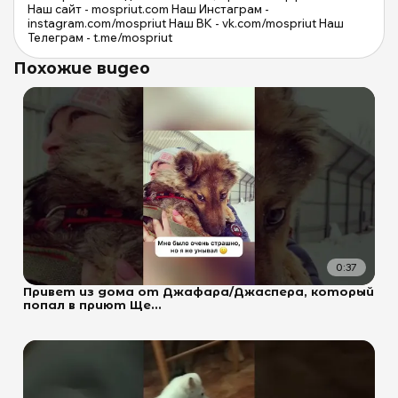
Наш сайт - mospriut.com Наш Инстаграм -
instagram.com/mospriut Наш ВК - vk.com/mospriut Наш
Телеграм - t.me/mospriut
Похожие видео
0:37
Привет из дома от Джафара/Джаспера, который
попал в приют Ще...