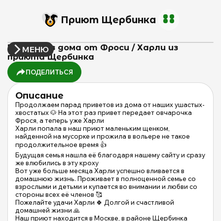
Приют Щербинка
Привет из дома от Фроси / Харли из
МЕНЮ
приюта Щербинка
ПОДЕЛИТЬСЯ
Описание
Продолжаем парад приветов из дома от наших ушастых-
хвостатых 🐶 На этот раз привет передает овчарочка
Фрося, а теперь уже Харли
Харли попала в наш приют маленьким щенком,
найденной на мусорке и прожила в вольере не такое
продолжительное время 👍
Будущая семья нашла её благодаря нашему сайту и сразу
же влюбились в эту кроху
Вот уже больше месяца Харли успешно вливается в
домашнюю жизнь. Проживает в полноценной семье со
взрослыми и детьми и купается во внимании и любви со
стороны всех её членов 🥰
Пожелайте удачи Харли 🍀 Долгой и счастливой
домашней жизни 🙏
Наш приют находится в Москве, в районе Щербинка