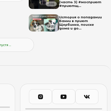
(часть 3) #мосприют
1:00
#приютщ...
История о попадании
Банни в приют
Щербинка, поиске
4:25
дома и до...
стя ...