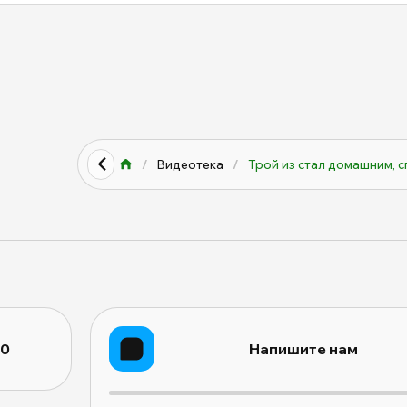
/
Видеотека
/
Трой из стал домашним, спу
10
Напишите нам