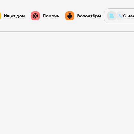
Ищут дом
Помочь
Волонтёры
О на