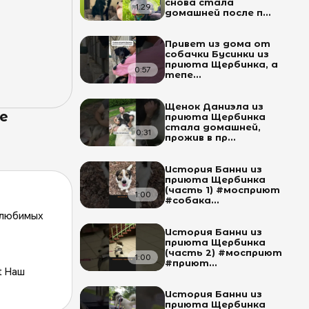
снова стала
1:29
домашней после п...
Привет из дома от
собачки Бусинки из
приюта Щербинка, а
0:57
тепе...
Щенок Даниэла из
те
приюта Щербинка
стала домашней,
0:31
прожив в пр...
История Банни из
приюта Щербинка
(часть 1) #мосприют
1:00
#собака...
и любимых
История Банни из
приюта Щербинка
(часть 2) #мосприют
1:00
#приют...
t Наш
История Банни из
приюта Щербинка