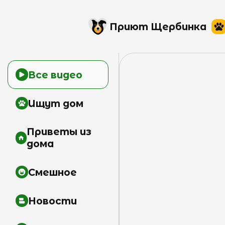
Приют Щербинка
Все видео
Ищут дом
Приветы из
дома
Смешное
Новости