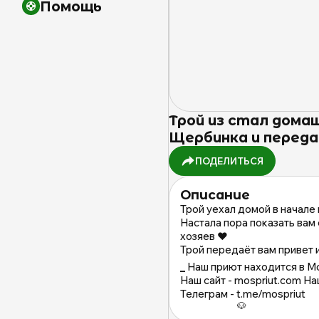
Помощь
Трой из стал домаш
Щербинка и переда
ПОДЕЛИТЬСЯ
Описание
Трой уехал домой в начале 
Настала пора показать вам
хозяев ❤️
Трой передаёт вам привет и
_
Наш приют находится в М
Наш сайт - mospriut.com На
Телеграм - t.me/mospriut
          🐶