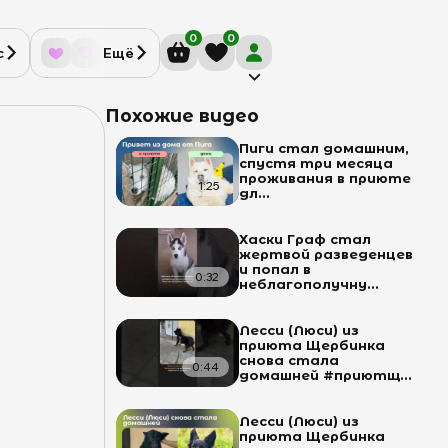
0
0
с
Ещё
Похожие видео
Пиги стал домашним,
спустя три месяца
проживания в приюте
1:25
дл...
Хаски Граф стал
жертвой разведенцев
и попал в
0:32
неблагополучну...
Лесси (Люси) из
приюта Щербинка
снова стала
0:44
домашней #приютщ...
Лесси (Люси) из
приюта Щербинка