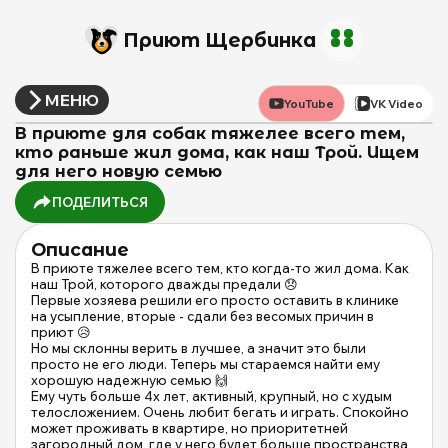
Приют Щербинка
МЕНЮ
YouTube
VK Video
В приюте для собак тяжелее всего тем,
кто раньше жил дома, как наш Трой. Ищем
для него новую семью
ПОДЕЛИТЬСЯ
Описание
В приюте тяжелее всего тем, кто когда-то жил дома. Как
наш Трой, которого дважды предали 😞
Первые хозяева решили его просто оставить в клинике
на усыпление, вторые - сдали без весомых причин в
приют 😥
Но мы склонны верить в лучшее, а значит это были
просто не его люди. Теперь мы стараемся найти ему
хорошую надежную семью 🙌
Ему чуть больше 4х лет, активный, крупный, но с худым
телосложением. Очень любит бегать и играть. Спокойно
может проживать в квартире, но приоритетней
загородный дом, где у него будет больше пространства