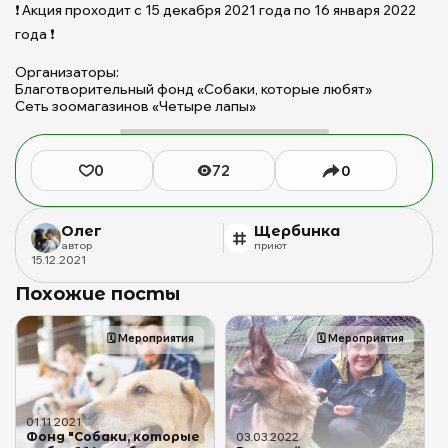
❗️ Акция проходит с 15 декабря 2021 года по 16 января 2022
года ❗️
Организаторы:
Благотворительный фонд «Собаки, которые любят»
Сеть зоомагазинов «Четыре лапы»
0
72
0
Олег
Щербинка
автор
приют
15
.
12
.
2021
Похожие посты
🗓
Мероприятия
🗓
Мероприятия
01
.
11
.
2021
Фонд "Собаки, которые
03
.
03
.
2022