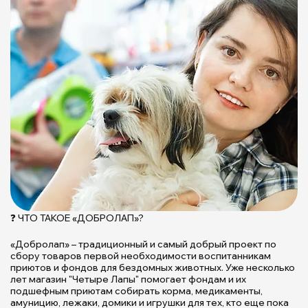
А
❓ ЧТО ТАКОЕ «ДОБРОЛАП»?
"
с
«Добролап» – традиционный и самый добрый проект по
🐕
сбору товаров первой необходимости воспитанникам
приютов и фондов для бездомных животных. Уже несколько
|
лет магазин "Четыре Лапы" помогает фондам и их
П
подшефным приютам собирать корма, медикаменты,
Щ
амуницию, лежаки, домики и игрушки для тех, кто еще пока