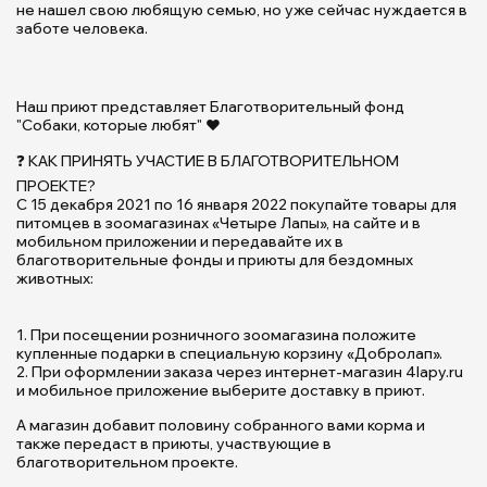
не нашел свою любящую семью, но уже сейчас нуждается в
д
заботе человека.
б
ж
(с
Б
Наш приют представляет Благотворительный фонд
М
"Собаки, которые любят" ❤️
Ю
❓ КАК ПРИНЯТЬ УЧАСТИЕ В БЛАГОТВОРИТЕЛЬНОМ
ПРОЕКТЕ?
С 15 декабря 2021 по 16 января 2022 покупайте товары для
питомцев в зоомагазинах «Четыре Лапы», на сайте и в
мобильном приложении и передавайте их в
благотворительные фонды и приюты для бездомных
животных:
1. При посещении розничного зоомагазина положите
купленные подарки в специальную корзину «Добролап».
2. При оформлении заказа через интернет-магазин 4lapy.ru
и мобильное приложение выберите доставку в приют.
А магазин добавит половину собранного вами корма и
также передаст в приюты, участвующие в
благотворительном проекте.