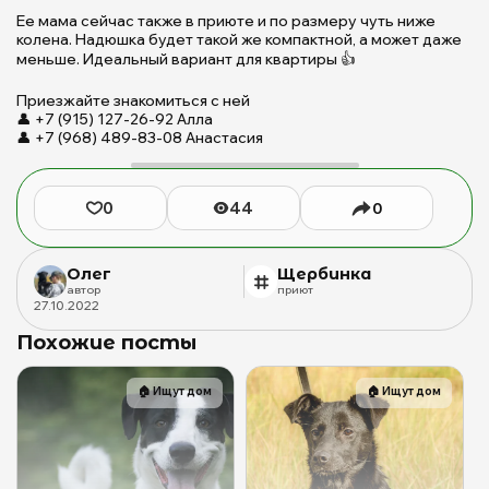
Щербин
Ее мама сейчас также в приюте и по размеру чуть ниже
для
колена. Надюшка будет такой же компактной, а может даже
бездомн
меньше. Идеальный вариант для квартиры 👍
животны
(собак),
Приезжайте знакомиться с ней
Бутово,
👤 +7 (915) 127-26-92 Алла
👤 +7 (968) 489-83-08 Анастасия
Москва,
ЮЗАО
0
44
0
Олег
Щербинка
автор
приют
27
.
10
.
2022
Похожие посты
🏠
Ищут дом
🏠
Ищут дом