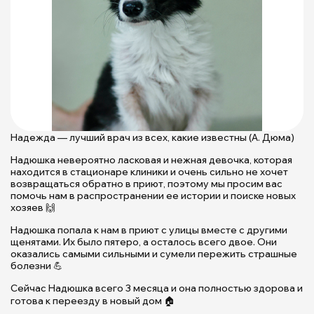
Надюшк
попала
к
нам
в
приют
с
Надежда — лучший врач из всех, какие известны (А. Дюма)
улицы
с
Надюшка невероятно ласковая и нежная девочка, которая
другими
находится в стационаре клиники и очень сильно не хочет
щенятам
возвращаться обратно в приют, поэтому мы просим вас
Их
помочь нам в распространении ее истории и поиске новых
хозяев 🙌
было
пятеро,
Надюшка попала к нам в приют с улицы вместе с другими
а
щенятами. Их было пятеро, а осталось всего двое. Они
осталось
оказались самыми сильными и сумели пережить страшные
всего
болезни 💪
двое
Сейчас Надюшка всего 3 месяца и она полностью здорова и
|
готова к переезду в новый дом 🏠
Приют