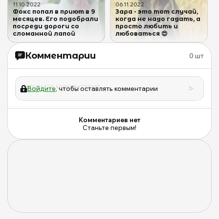
11
.
10
.
2022
06
.
11
.
2022
Фокс попал в приют в 9
Зара - это тот случай,
месяцев. Его подобрали
когда не надо гадать, а
посреди дороги со
просто любить и
сломанной лапой
любоваться 😍
Комментарии
0
шт
Войдите
, чтобы оставлять комментарии
Комментариев нет
Станьте первым!