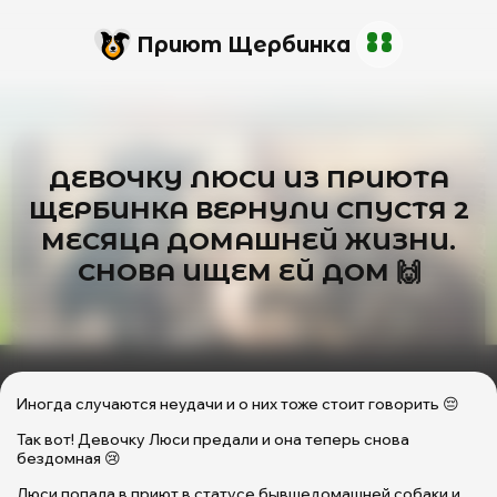
Приют Щербинка
ДЕВОЧКУ ЛЮСИ ИЗ ПРИЮТА
ЩЕРБИНКА ВЕРНУЛИ СПУСТЯ 2
МЕСЯЦА ДОМАШНЕЙ ЖИЗНИ.
СНОВА ИЩЕМ ЕЙ ДОМ 🙌
Иногда случаются неудачи и о них тоже стоит говорить 😔
Так вот! Девочку Люси предали и она теперь снова
бездомная 😢
Люси попала в приют в статусе бывшедомашней собаки и