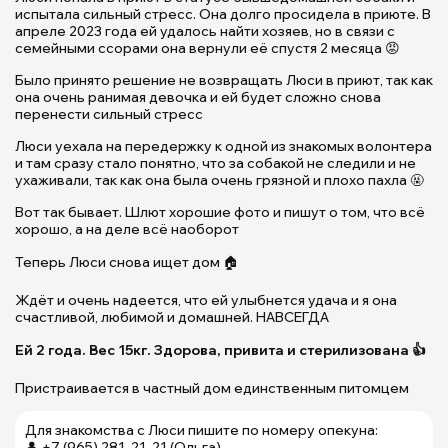
испытала сильный стресс. Она долго просидела в приюте. В
апреле 2023 года ей удалось найти хозяев, но в связи с
семейными ссорами она вернули её спустя 2 месяца 😡
Было принято решение не возвращать Люси в приют, так как
она очень ранимая девочка и ей будет сложно снова
перенести сильный стресс
Люси уехала на передержку к одной из знакомых волонтера
и там сразу стало понятно, что за собакой не следили и не
ухаживали, так как она была очень грязной и плохо пахла 🤬
Вот так бывает. Шлют хорошие фото и пишут о том, что всё
хорошо, а на деле всё наоборот
Теперь Люси снова ищет дом 🏠
Ждёт и очень надеется, что ей улыбнется удача и я она
счастливой, любимой и домашней. НАВСЕГДА
Ей 2 года. Вес 15кг. Здорова, привита и стерилизована 👍
Пристраивается в частный дом единственным питомцем
Для знакомства с Люси пишите по номеру опекуна:
👤 +7 (965) 281-21-21 (Ольга)