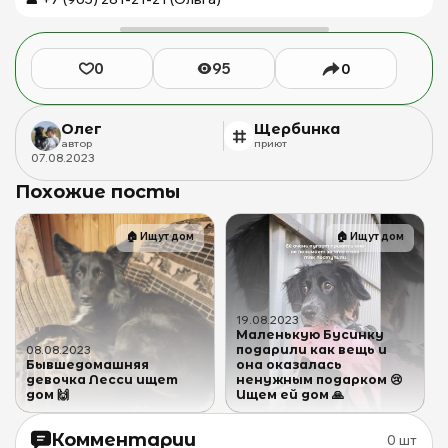
0
95
0
Олег
Щербинка
автор
приют
07
.
08
.
2023
Похожие посты
🏠
Ищут дом
🏠
Ищут дом
19
.
08
.
2023
Маленькую Бусинку
подарили как вещь и
08
.
08
.
2023
Бывшедомашняя
она оказалась
девочка Лесси ищет
ненужным подарком 😢
дом 🙌
Ищем ей дом 🙏
Комментарии
0
шт