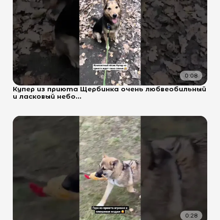
0:08
Купер из приюта Щербинка очень любвеобильный
и ласковый небо...
0:28