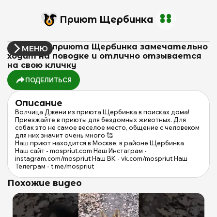
Приют Щербинка
Джени из приюта Щербинка замечательно
МЕНЮ
ходит на поводке и отлично отзывается
на свою кличку
ПОДЕЛИТЬСЯ
Описание
Волчица Джени из приюта Щербинка в поисках дома!
Приезжайте в приюты для бездомных животных. Для
собак это не самое веселое место, общение с человеком
для них значит очень много 🥰
Наш приют находится в Москве, в районе Щербинка
Наш сайт - mospriut.com Наш Инстаграм -
instagram.com/mospriut Наш ВК - vk.com/mospriut Наш
Телеграм - t.me/mospriut
Похожие видео