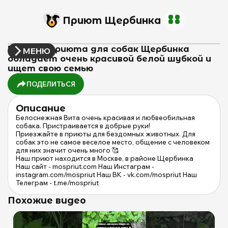
Приют Щербинка
Вита из приюта для собак Щербинка
МЕНЮ
обладает очень красивой белой шубкой и
ищет свою семью
ПОДЕЛИТЬСЯ
Описание
Белоснежная Вита очень красивая и любвеобильная
собака. Пристраивается в добрые руки!
Приезжайте в приюты для бездомных животных. Для
собак это не самое веселое место, общение с человеком
для них значит очень много 🥰
Наш приют находится в Москве, в районе Щербинка
Наш сайт - mospriut.com Наш Инстаграм -
instagram.com/mospriut Наш ВК - vk.com/mospriut Наш
Телеграм - t.me/mospriut
Похожие видео