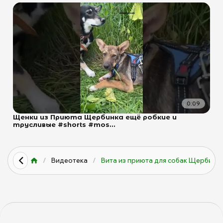
0:09
Щенки из Приюта Щербинка ещё робкие и
трусливые #shorts #mos...
/
Видеотека
/
Вита из приюта для собак Щерби...