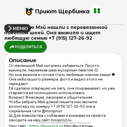
Приют Щербинка
Маленькую Мэй нашли с перевязанной
МЕНЮ
пакетом шеей. Она выжила и ищет
любящую семью +7 (915) 127-26-92
ПОДЕЛИТЬСЯ
Описание
От маленькой Мэй пытались избавиться. Просто
выкинули, перевязав шею мусорным пакетом 😥
Но она выжила и готова стать любимым членом семьи ❤️
Она небольшого размера, фото и видео этого не
передают
Ей сделали операцию на лапу, она похрамывает, но уже
старается её полноценно использовать
Возраст 8 месяцев, ласковая и общительная
Чтобы забрать Мэй домой пишите или звоните
волонтеру по номеру +7 (915) 127-26-92 или в
социальные сети @mospriut
🤗 Для знакомства с собаками и кошками из приюта
заходите на наш сайт mospriut.ru
Наш сайт -
https://mospriut.ru
Наш Инстаграм -