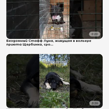
0:20
Бездомный Стафф Луна, живущая в вольере
приюта Щербинка, сро...
0:26