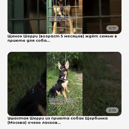
0:17
Щенок Шерри (возраст 5 месяцев) ждёт семью в
приюте для соба...
0:10
Ушастая Шерри из приюта собак Щербинка
(Москва) очень ласков...