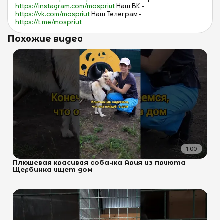
https://instagram.com/mospriut
Наш ВК -
https://vk.com/mospriut
Наш Телеграм -
https://t.me/mospriut
Похожие видео
1:00
Плюшевая красивая собачка Ария из приюта
Щербинка ищет дом